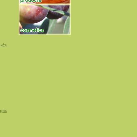
υκάλι
οχείο