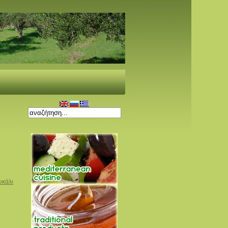
υκάλι