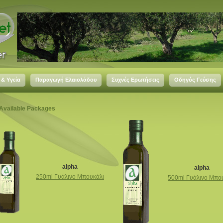
 & Υγεία
Παραγωγή Ελαιολάδου
Συχνές Ερωτήσεις
Οδηγός Γεύσης
 Available Packages
alpha
alpha
250ml Γυάλινο Μπουκάλι
500ml Γυάλινο Μπο